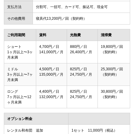
支払方法
分割可、一括可、カード可、振込可、現金可
その他費用
寝具代13,200円／回（契約時）
ご利用期間
賃料
光熱費
清掃費
ショート
4,700円／日
880円／日
19,800円／回
1ヶ月以上〜3ヶ
141,000円／月
26,400円／月
（契約時）
月未満
ミドル
4,500円／日
825円／日
25,300円／回
3ヶ月以上〜7ヶ
135,000円／月
24,750円／月
（契約時）
月未満
ロング
4,400円／日
825円／日
30,800円／回
7ヶ月以上〜12
132,000円／月
24,750円／月
（契約時）
ヶ月未満
オプション料金
レンタル和布団 追加
1セット 11,000円（税込）