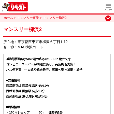
ホーム
＞
マンスリー事業
＞
マンスリー柳沢2
マンスリー柳沢2
所在地：東京都西東京市柳沢６丁目1-12
名 称：MAC柳沢コート
3駅利用可能な50㎡超の広さの1ＬＤＫ物件です
コンビニ・スーパーが周辺にあり、商店街も充実！
バス便充実！中央線沿線吉祥寺、三鷹へ楽々通勤・通学！
■交通情報
西武新宿線 西武柳沢駅 徒歩1分
西武新宿線 田無駅 徒歩13分
西武新宿線 東伏見駅 徒歩14分
■周辺情報
・100円ショップ 50ｍ 徒歩約1分