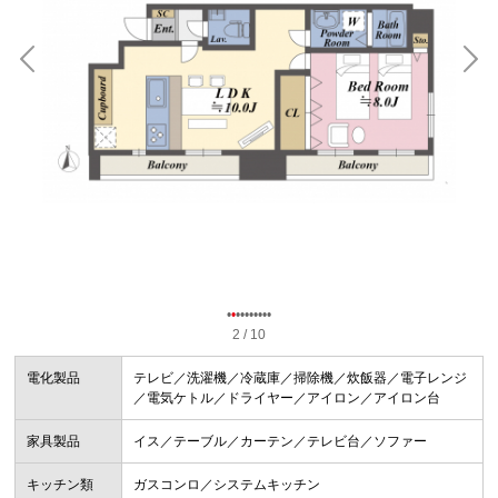
•
•
•
•
•
•
•
•
•
•
2 / 10
電化製品
テレビ／洗濯機／冷蔵庫／掃除機／炊飯器／電子レンジ
／電気ケトル／ドライヤー／アイロン／アイロン台
家具製品
イス／テーブル／カーテン／テレビ台／ソファー
キッチン類
ガスコンロ／システムキッチン