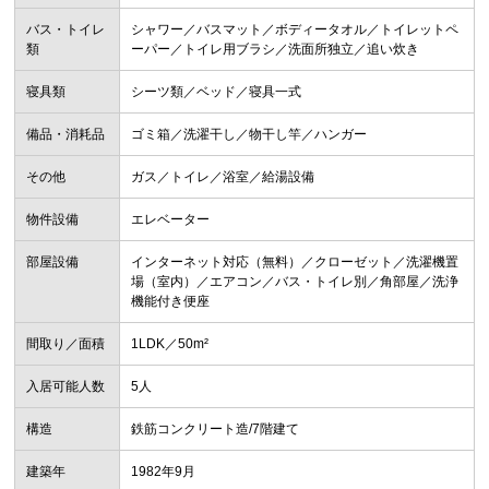
バス・トイレ
シャワー／バスマット／ボディータオル／トイレットペ
類
ーパー／トイレ用ブラシ／洗面所独立／追い炊き
寝具類
シーツ類／ベッド／寝具一式
備品・消耗品
ゴミ箱／洗濯干し／物干し竿／ハンガー
その他
ガス／トイレ／浴室／給湯設備
物件設備
エレベーター
部屋設備
インターネット対応（無料）／クローゼット／洗濯機置
場（室内）／エアコン／バス・トイレ別／角部屋／洗浄
機能付き便座
間取り／面積
1LDK／50m²
入居可能人数
5人
構造
鉄筋コンクリート造/7階建て
建築年
1982年9月