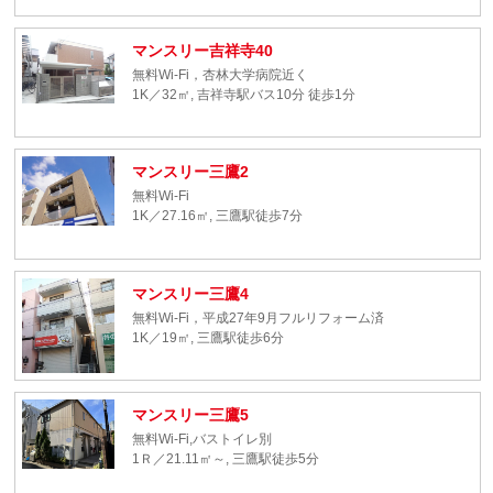
マンスリー吉祥寺40
無料Wi-Fi，杏林大学病院近く
1K／32㎡, 吉祥寺駅バス10分 徒歩1分
マンスリー三鷹2
無料Wi-Fi
1K／27.16㎡, 三鷹駅徒歩7分
マンスリー三鷹4
無料Wi-Fi，平成27年9月フルリフォーム済
1K／19㎡, 三鷹駅徒歩6分
マンスリー三鷹5
無料Wi-Fi,バストイレ別
1Ｒ／21.11㎡～, 三鷹駅徒歩5分