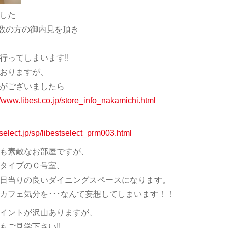
した
覧会、多数の方の御内見を頂き
行ってしまいます!!
おりますが、
がございましたら
//www.libest.co.jp/store_info_nakamichi.html
tselect.jp/sp/libestselect_prm003.html
も素敵なお部屋ですが、
タイプのＣ号室、
日当りの良いダイニングスペースになります。
カフェ気分を･･･なんて妄想してしまいます！！
イントが沢山ありますが、
ご見学下さい!!