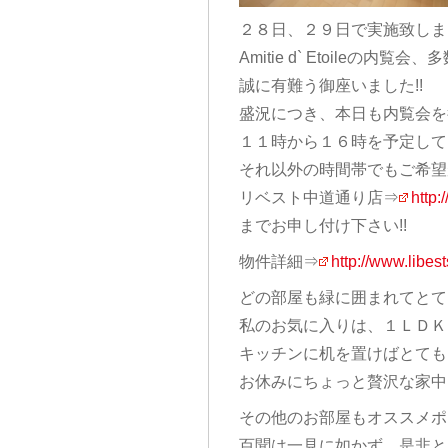
２８日、２９日で実施致しま
Amitie d` Etoileの内
誠に有難う御座いました!!
盛況につき、本日も内覧会を
１１時から１６時を予定して
それ以外の時間帯でもご希望
リベスト中道通り店⇒
http:
までお申し付け下さい!!
物件詳細⇒
http://www.libes
どの部屋も緑に囲まれてとて
私のお気に入りは、１ＬＤＫ
キッチンに机を置けばとても
お休みにちょっと贅沢な家中
その他のお部屋もオススメポ
百聞は一見に如かず、是非とも