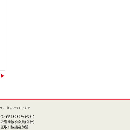
▶︎
から 住まいづくりまで
4)第23632号 (公社)
取引業協会会員(公社)
公正取引協議会加盟