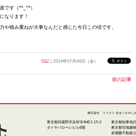
です（*^_^*）
になります！
力や積み重ねが大事なんだと感じた今日この頃です。
日記
| 2014年07月04日（金）
前の記事 
株式会社 リベスト 住まいさがし
東京都武蔵野市吉祥寺本町1-15-2
東京都知事免許(1
ダイヤバローレビル6階
東京都宅地建物
首都圏不動産