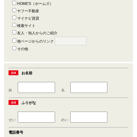
HOME'S（ホームズ）
ヤフー不動産
マイナビ賃貸
検索サイト
友人・知人からのご紹介
他ページからのリンク
その他
お名前
必須
姓
名
ふりがな
必須
せい
めい
電話番号