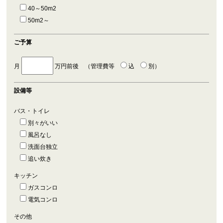
40～50m2
50m2～
ご予算
月
万円前後 （管理費等
込
別
）
設備等
バス・トイレ
別々がいい
風呂なし
洗面台独立
追い炊き
キッチン
ガスコンロ
電気コンロ
その他