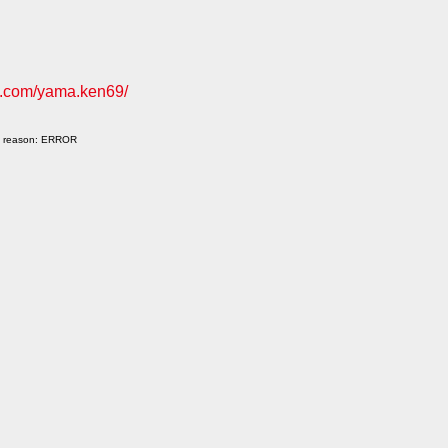
m.com/yama.ken69/
ng reason: ERROR