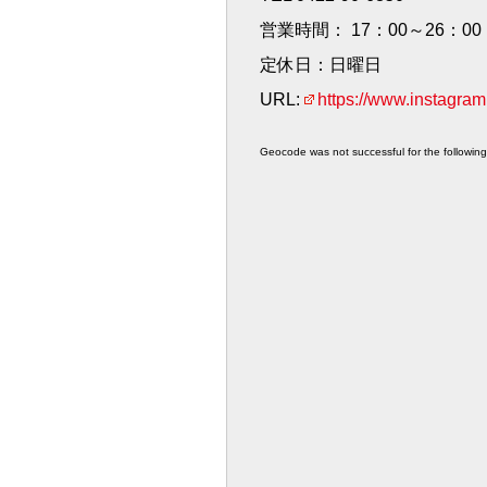
営業時間： 17：00～26：00
定休日：日曜日
URL:
https://www.instagra
Geocode was not successful for the followi