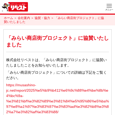
ホーム
＞
会社案内
＞
協賛・協力
＞
「みらい商店街プロジェクト」に協
賛いたしました
「みらい商店街プロジェクト」に協賛いたし
ました
株式会社リベストは、「みらい商店街プロジェクト」に協賛い
たしましたことをお知らせいたします。
「みらい商店街プロジェクト」についての詳細は下記をご覧く
ださい。
https://musashino-
jc.net/report/2025%e5%b9%b411%e6%9c%88%e4%be%8b%e
4%bc%9a-
%e3%81%bf%e3%82%89%e3%81%84%e5%95%86%e5%ba%
97%e8%a1%97%e3%83%97%e3%83%ad%e3%82%b8%e3%8
2%a7%e3%82%af%e3%83%88/