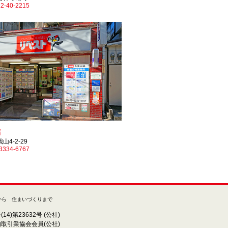
2-40-2215
店
4-2-29
3334-6767
から 住まいづくりまで
4)第23632号 (公社)
取引業協会会員(公社)