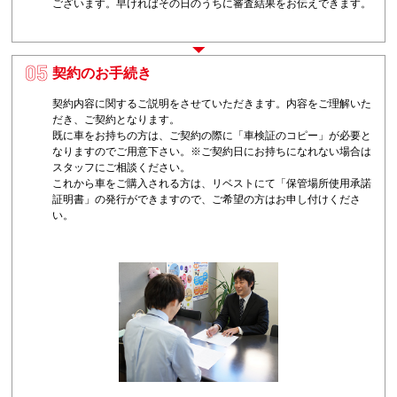
ございます。早ければその日のうちに審査結果をお伝えできます。
契約のお手続き
5
契約内容に関するご説明をさせていただきます。内容をご理解いた
だき、ご契約となります。
既に車をお持ちの方は、ご契約の際に「車検証のコピー」が必要と
なりますのでご用意下さい。※ご契約日にお持ちになれない場合は
スタッフにご相談ください。
これから車をご購入される方は、リベストにて「保管場所使用承諾
証明書」の発行ができますので、ご希望の方はお申し付けくださ
い。